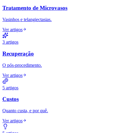
Tratamento de Microvasos
Vasinhos e telangiectasias.
Ver artigos
3
artigos
Recuperação
O pós-procedimento.
Ver artigos
5
artigos
Custos
Quanto custa, e por quê.
Ver artigos